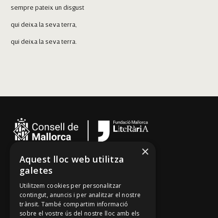
sempre pateix un disgust
qui deixa la seva terra,
qui deixa la seva terra.
Sa Pobla
×
Aquest lloc web utilitza
Cançoner
galetes
Tradicionari
Utilitzem cookies per personalitzar
Arxiu Oral
contingut, anuncis i per analitzar el nostre
trànsit. També compartim informació
Contacte
sobre el vostre ús del nostre lloc amb els