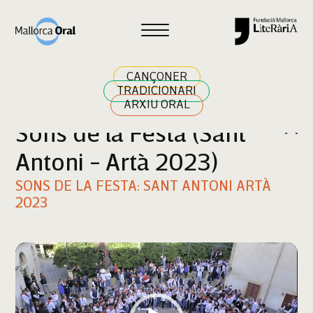
Cercar
CANÇONER
TRADICIONARI
ARXIU ORAL
Sons de la Festa (Sant
Antoni - Artà 2023)
SONS DE LA FESTA: SANT ANTONI ARTÀ
2023
Reproductor
de
vídeo