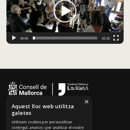
00:00
02:10
Artà
×
Aquest lloc web utilitza
Cançoner
galetes
Tradicionari
Utilitzem cookies per personalitzar
Arxiu Oral
contingut, anuncis i per analitzar el nostre