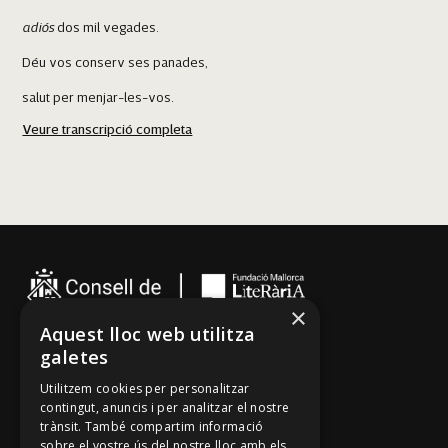
adiós
dos mil vegades.
Déu vos conserv ses panades,
salut per menjar-les-vos.
Veure transcripció completa
Aquesta ja és sa darrera,
Santanyí
que cantaré per aquí,
i és qui me voldrà seguir
m'haurà de córrer darrere.
Molts d'anys!
×
Aquest lloc web utilitza
galetes
Cançoner
Utilitzem cookies per personalitzar
Tradicionari
contingut, anuncis i per analitzar el nostre
Arxiu Oral
trànsit. També compartim informació
sobre el vostre ús del nostre lloc amb els