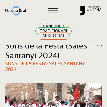
Cercar
CANÇONER
TRADICIONARI
ARXIU ORAL
Sons de la Festa (Sales -
Santanyí 2024)
SONS DE LA FESTA: SALES SANTANYÍ
2024
Reproductor
de
vídeo