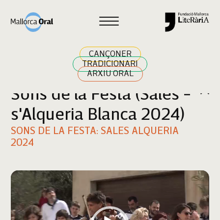
Cercar
CANÇONER
TRADICIONARI
ARXIU ORAL
Sons de la Festa (Sales -
s'Alqueria Blanca 2024)
SONS DE LA FESTA: SALES ALQUERIA
2024
Reproductor
de
vídeo