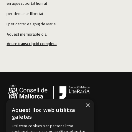
en aquest portal honrat
per demanar llibertat
i per cantar es goig de Maria.
Aquest memorable dia
Veure transcripció completa
que Crist ha ressuscitat.
S'Alqueria Blanca
Sa panada més garrida
que heu feta pels cantadors
si la teniu, dau-la-mos
i triau sa més atapida
que es cantador més hermós
×
serà per sa vostra filla.
Aquest lloc web utilitza
Cançoner
galetes
És hora i mos n'hem d'anar
Tradicionari
Utilitzem cookies per personalitzar
i anar fent sa nostra via
contingut, anuncis i per analitzar el nostre