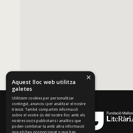
×
Aquest lloc web utilitza
galetes
Utilitzem cookies per personalitzar
contingut, anuncis i per analitzar el nostre
trànsit. També compartim informació
sobre el vostre ús del nostre lloc amb els
nostres socis publicitaris i analítics que
poden combinar-la amb altra informació
que els heu proporcionat o que han