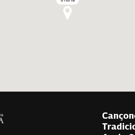
s'Horta
Cançon
Tradici