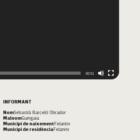
00:51
INFORMANT
Nom
Sebastià Barceló Obrador
Malnom
Guingaia
Municipi de naixement
Felanitx
Municipi de residència
Felanitx