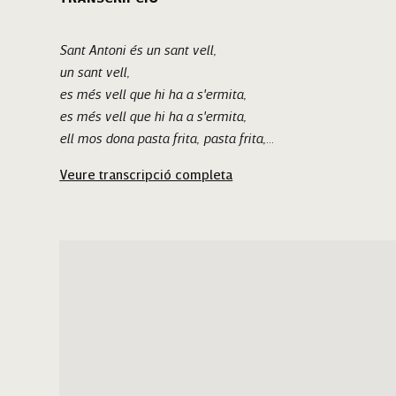
Sant Antoni és un sant vell,
un sant vell,
es més vell que hi ha a s'ermita,
es més vell que hi ha a s'ermita,
ell mos dona pasta frita, pasta frita,
i coques com un garbell,
Veure transcripció completa
i coques com un garbell,
ai, un garbell.