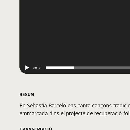
00:00
RESUM
En Sebastià Barceló ens canta cançons tradicion
emmarcada dins el projecte de recuperació folk
TRANSCRIPCIÓ