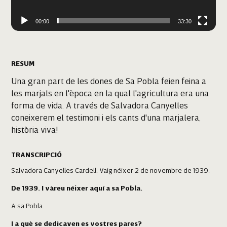
00:00
33:30
RESUM
Una gran part de les dones de Sa Pobla feien feina a
les marjals en l'època en la qual l'agricultura era una
forma de vida. A través de Salvadora Canyelles
coneixerem el testimoni i els cants d'una marjalera,
història viva!
TRANSCRIPCIÓ
Salvadora Canyelles Cardell. Vaig néixer 2 de novembre de 1939.
De
1939. I vàreu néixer aquí a sa Pobla.
A sa Pobla.
I a què se dedicaven es vostres pares?