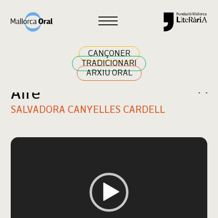
Cercar
CANÇONER
TRADICIONARI
ARXIU ORAL
Aire
SALVADORA CANYELLES CARDELL
Reproductor
de
vídeo