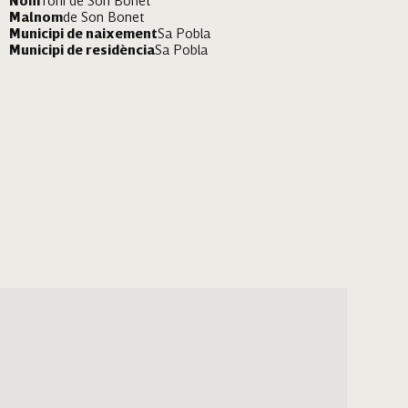
Nom
Toni de Son Bonet
Malnom
de Son Bonet
Municipi de naixement
Sa Pobla
Municipi de residència
Sa Pobla