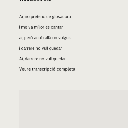
Ai, no pretenc de glosadora
i me va millor es cantar
ai, però aquí i allà on vulguis
i darrere no vull quedar.
Ai, darrere no vull quedar
Veure transcripció completa
i me va millor es cantar.
Haguessis vengut estimat
des devuit fins es denou,
ai, que treia es vermell de s'ou
i es blanc que no se'n temia.
Ai, deixam anar tot això