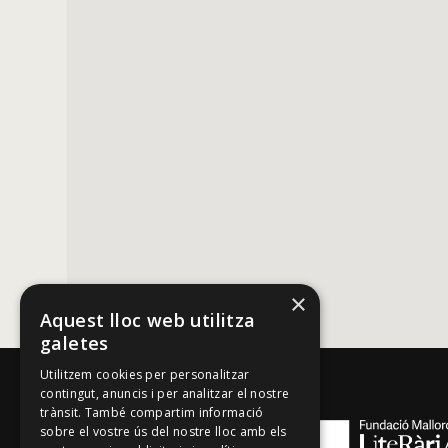
i de someres són someres,
ai, i per estalviar llenderes
i no hi ha com un parell bo
i deixam anar tot això.
×
Aquest lloc web utilitza
galetes
Utilitzem cookies per personalitzar
contingut, anuncis i per analitzar el nostre
trànsit. També compartim informació
sobre el vostre ús del nostre lloc amb els