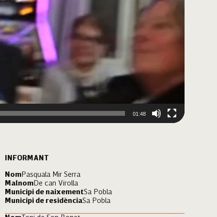
01:48
INFORMANT
Nom
Pasquala Mir Serra
Malnom
De can Virolla
Municipi de naixement
Sa Pobla
Municipi de residència
Sa Pobla