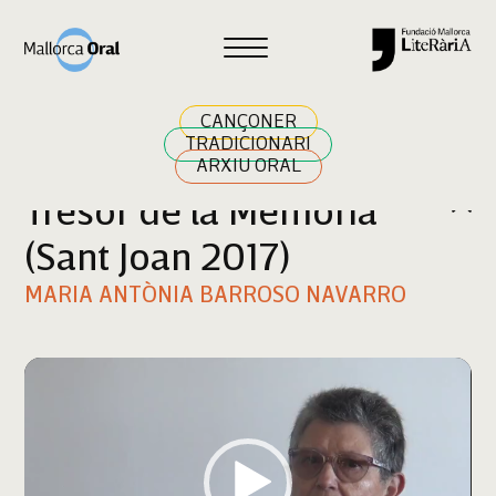
Cercar
CANÇONER
TRADICIONARI
ARXIU ORAL
Tresor de la Memòria
(Sant Joan 2017)
MARIA ANTÒNIA BARROSO NAVARRO
Reproductor
de
vídeo