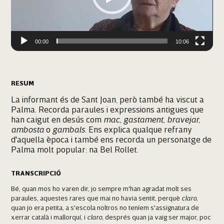
00:00
10:06
RESUM
La informant és de Sant Joan, però també ha viscut a
Palma. Recorda paraules i expressions antigues que
han caigut en desús com
mac, gastament, bravejar,
ambosta
o
gambals
. Ens explica qualque refrany
d'aquella època i també ens recorda un personatge de
Palma molt popular: na Bel Rollet.
TRANSCRIPCIÓ
Bé, quan mos ho varen dir, jo sempre m'han agradat molt ses
paraules, aquestes rares que mai no havia sentit, perquè
claro
,
quan jo era petita, a s'escola noltros no teníem s'assignatura de
xerrar català i mallorquí, i
claro,
després quan ja vaig ser major, poc