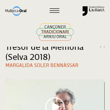
Cercar
CANÇONER
TRADICIONARI
ARXIU ORAL
Tresor de la Memòria
(Selva 2018)
MARGALIDA SOLER BENNÀSSAR
Reproductor
de
vídeo