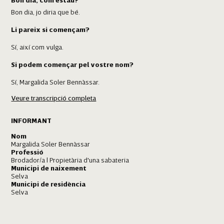
Bon dia, com estau?
Bon dia, jo diria que bé.
Li pareix si començam?
Sí, així com vulga.
Si podem començar pel vostre nom?
Sí, Margalida Soler Bennàssar.
Veure transcripció completa
Vós, d'on sou?
De Selva.
INFORMANT
Quants anys teniu?
Nom
Margalida Soler Bennàssar
Professió
80... vaig a es 88, els faré d'aquí un parell de mesos.
Brodador/a | Propietària d'una sabateria
Municipi de naixement
I quina relació teniu amb Selva?
Selva
Municipi de residència
Molt bona.
Selva
Selva
Ha viscut sempre aquí?
No, en es 22 anys me'n vaig anar amb mon pare per tres mesos a