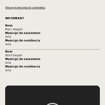
Ni murero, ni pobler,
Veure transcripció completa
Sant Antoni és artanenc.
Sant Antoni és artanenc,
INFORMANT
ai, artanenc!
Nom
Marc Vaquer
I assistiu a lo elogi
Municipi de naixement
Artà
d'un sant que hem de venerar
Municipi de residència
i ara per acabar, acabar,
Artà
digau visca Sant Antoni,
Nom
digau visca Sant Antoni,
Abril Vaquer
ai, Sant Antoni!
Municipi de naixement
Artà
Municipi de residència
Artà
Reproductor
de
vídeo