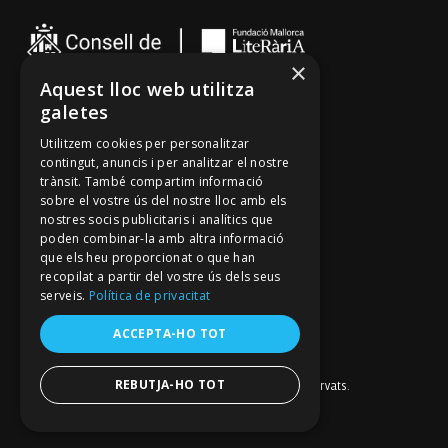
Visca!
×
Aquest lloc web utilitza
galetes
Cançoner
Utilitzem cookies per personalitzar
Tradicionari
contingut, anuncis i per analitzar el nostre
Arxiu Oral
trànsit. També compartim informació
sobre el vostre ús del nostre lloc amb els
Contacte
nostres socis publicitaris i analítics que
poden combinar-la amb altra informació
que els heu proporcionat o que han
Segueix-nos
recopilat a partir del vostre ús dels seus
Mallorca Oral, un projecte de
serveis.
Política de privacitat
Fundació Mallorca Literària
Avís legal
ACCEPTA-HO TOT
Política de galetes
Política de privacitat
Política de privacitat a les xarxes socials
REBUTJA-HO TOT
© Fundació Mallorca Literària 2026. Tots els drets reservats.
Disseny i desenvolupament web BESTALDE STUDIO