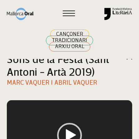
Cercar
CANÇONER
TRADICIONARI
ARXIU ORAL
Sons de la Festa (Sant
Antoni - Artà 2019)
MARC VAQUER I ABRIL VAQUER
Reproductor
de
vídeo