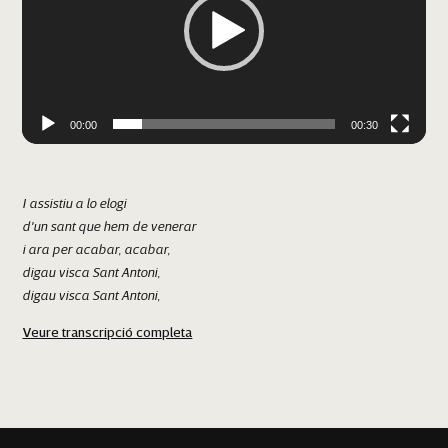
00:00
00:30
I assistiu a lo elogi
d'un sant que hem de venerar
i ara per acabar, acabar,
digau visca Sant Antoni,
digau visca Sant Antoni,
ai, Sant Antoni!
Veure transcripció completa
Artà
Visca Sant Antoni!
Visca!
Visca Sant Antoni d'Artà!