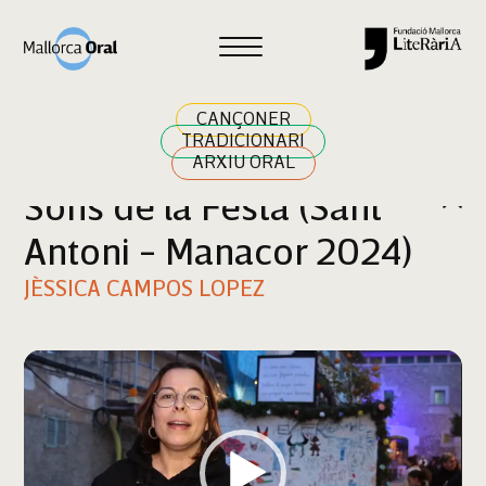
Cercar
CANÇONER
TRADICIONARI
ARXIU ORAL
Sons de la Festa (Sant
Antoni - Manacor 2024)
JÈSSICA CAMPOS LOPEZ
Reproductor
de
vídeo