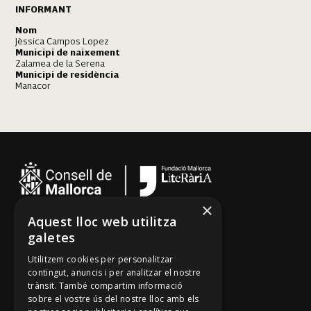
INFORMANT
Nom
Jèssica Campos Lopez
Municipi de naixement
Zalamea de la Serena
Municipi de residència
Manacor
Manacor
×
Aquest lloc web utilitza
Cançoner
galetes
Tradicionari
Utilitzem cookies per personalitzar
Arxiu Oral
contingut, anuncis i per analitzar el nostre
trànsit. També compartim informació
Contacte
sobre el vostre ús del nostre lloc amb els