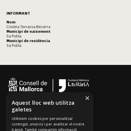
INFORMANT
Nom
Cristina Terrassa Becerra
Municipi de naixement
Sa Pobla
Municipi de residència
Sa Pobla
Sa Pobla
×
Aquest lloc web utilitza
Cançoner
galetes
Tradicionari
Utilitzem cookies per personalitzar
Arxiu Oral
contingut, anuncis i per analitzar el nostre
trànsit. També compartim informació