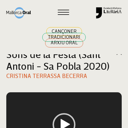
Cercar
CANÇONER
TRADICIONARI
ARXIU ORAL
Sons de la Festa (Sant
Antoni - Sa Pobla 2020)
CRISTINA TERRASSA BECERRA
Reproductor
de
vídeo