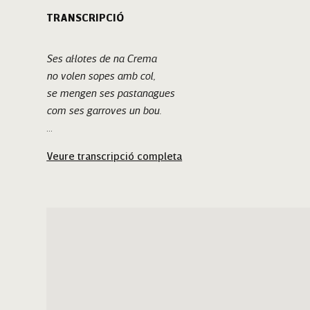
TRANSCRIPCIÓ
Ses al·lotes de na Crema
no volen sopes amb col,
se mengen ses pastanagues
com ses garroves un bou.
I ole, ole, ola
Veure transcripció completa
i ola, ola, ole,
Miquel Morey Rostongo.