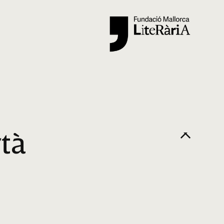
Cercar
rtà