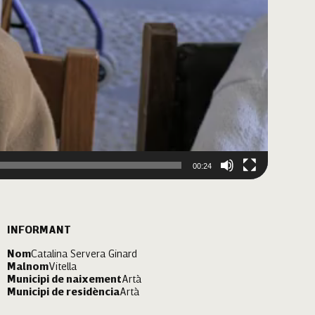
00:24
INFORMANT
Nom
Catalina Servera Ginard
Malnom
Vitella
Municipi de naixement
Artà
Municipi de residència
Artà