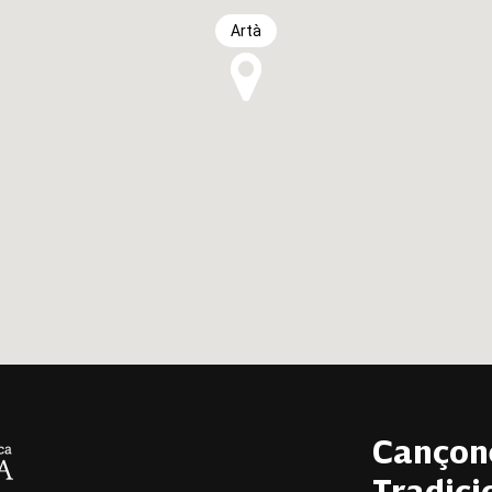
Artà
Cançon