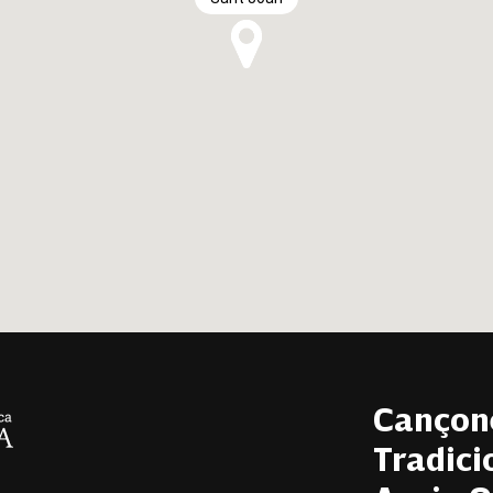
 cavall i arribada d'ase"
a un que comença una feina
a s'il·lusió. I
bueno
, jo què sé, sé cosetes, però ara...
 i es lleixiu"
. Quan fas una feina que t'ha estat inútil,
a s'ase, perdre es temps i es lleixiu"
, aqueixes dites i
.
aràs"
. I llavors n'hi ha una altra que me pareix que diu...
Cançon
lla, mem.
"Oro parece, plata no es, el que no lo adivina...
a.
Tradici
fos això. Aquestes endevinalles n'hi ha una que diu: