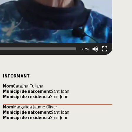
08:24
INFORMANT
Nom
Catalina Fullana
Municipi de naixement
Sant Joan
Municipi de residència
Sant Joan
Nom
Margalida Jaume Oliver
Municipi de naixement
Sant Joan
Municipi de residència
Sant Joan