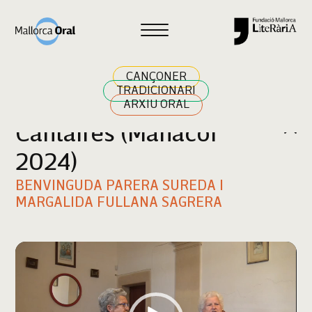
Cercar
CANÇONER
TRADICIONARI
ARXIU ORAL
Cantaires (Manacor
2024)
BENVINGUDA PARERA SUREDA I
MARGALIDA FULLANA SAGRERA
Reproductor
de
vídeo