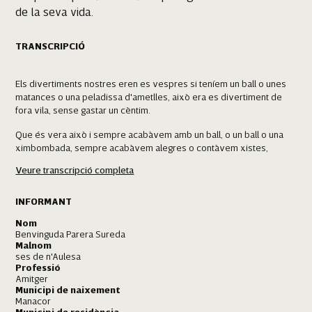
de la seva vida.
TRANSCRIPCIÓ
Els divertiments nostres eren es vespres si teníem un ball o unes
matances o una peladissa d'ametlles, això era es divertiment de
fora vila, sense gastar un cèntim.
Que és vera això i sempre acabàvem amb un ball, o un ball o una
ximbombada, sempre acabàvem alegres o contàvem xistes,
endevinalles, així passàvem ses vetlades i ens ho passàvem molt
Veure transcripció completa
bé, perquè no coneixíem res pus i érem felices de lo que hi havia,
no podies fer res més.
INFORMANT
I sospiràvem a veure quan mos n'anàvem a veure on havia de ser
Nom
s'altra.
Benvinguda Parera Sureda
Malnom
I anàvem a missa es diumenges a peu una hora enfora de camí,
ses de n'Aulesa
s'Espitalet, noltros estàvem a Son Fortesa i anàvem a s'Espitalet a
Professió
peu a missa i amb sa Quaresma mos feien sermons que a Manacor
Amitger
en feien per ses filles de la puríssima i pels homes i allà els feien a
Municipi de naixement
Manacor
fora vila. I pensa, hi ha un sermó i tots més content.