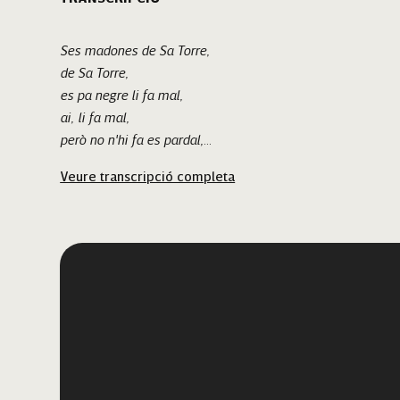
Ses madones de Sa Torre,
de Sa Torre,
es pa negre li fa mal,
ai, li fa mal,
però no n'hi fa es pardal,
quan el té dins sa cotorra,
Veure transcripció completa
quan el té dins sa cotorra,
ai, sa cotorra.
Reproductor
de
vídeo