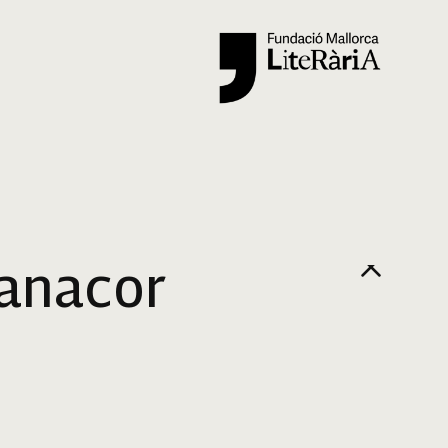
Cercar
Manacor