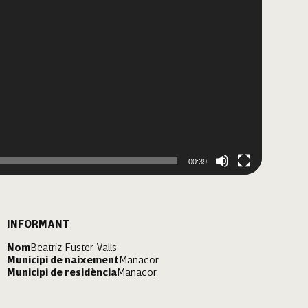
00:39
INFORMANT
Nom
Beatriz Fuster Valls
Municipi de naixement
Manacor
Municipi de residència
Manacor