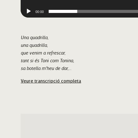
00:00
Una quadrilla
,
una quadrilla,
que venim a refrescar,
tant si és Toni com Tonina,
sa botella m'heu de dar,
ai, m'heu de dar.
Veure transcripció completa
Tataxín, tataxín, tataxín.