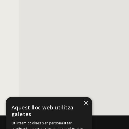
×
Aquest lloc web utilitza
galetes
Utilitzem cookies per personalitzar
contingut, anuncis i per analitzar el nostre