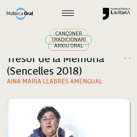
Cercar
CANÇONER
TRADICIONARI
ARXIU ORAL
Tresor de la Memòria
(Sencelles 2018)
AINA MARIA LLABRÉS AMENGUAL
Reproductor
de
vídeo