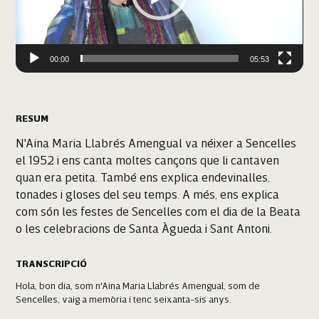
00:00
05:53
RESUM
N'Aina Maria Llabrés Amengual va néixer a Sencelles
el 1952 i ens canta moltes cançons que li cantaven
quan era petita. També ens explica endevinalles,
tonades i gloses del seu temps. A més, ens explica
com són les festes de Sencelles com el dia de la Beata
o les celebracions de Santa Àgueda i Sant Antoni.
TRANSCRIPCIÓ
Hola, bon dia, som n'Aina Maria Llabrés Amengual, som de
Sencelles, vaig a memòria i tenc seixanta-sis anys.