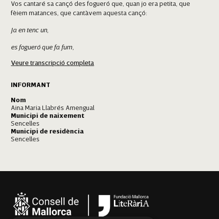
Vos cantaré sa cançó des fogueró que, quan jo era petita, que
fèiem matances, que cantàvem aquesta cançó:
Ja en tenc un,
es fogueró que fa fum,
Veure transcripció completa
ja en tenc dos,
una agulla de colors.
INFORMANT
Ja en tenc tres,
Nom
Aina Maria Llabrés Amengual
Municipi de naixement
tres redons i un anglès
,
Sencelles
Municipi de residència
ja en tenc quatre,
Sencelles
Sencelles
es tacó i sa sabata.
Ja en tenc cinc,
sa
campanilla
que fa
ding-ding
Ja en tenc sis,
el pare Lluís.